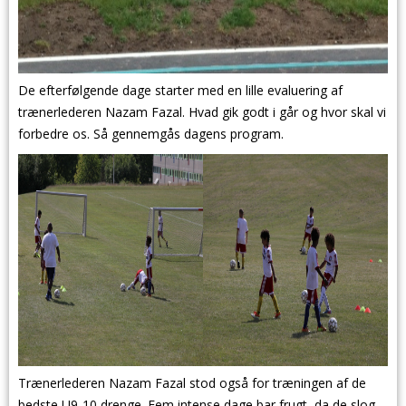
De efterfølgende dage starter med en lille evaluering af
trænerlederen Nazam Fazal. Hvad gik godt i går og hvor skal vi
forbedre os. Så gennemgås dagens program.
Trænerlederen Nazam Fazal stod også for træningen af de
bedste U9-10 drenge. Fem intense dage bar frugt, da de slog