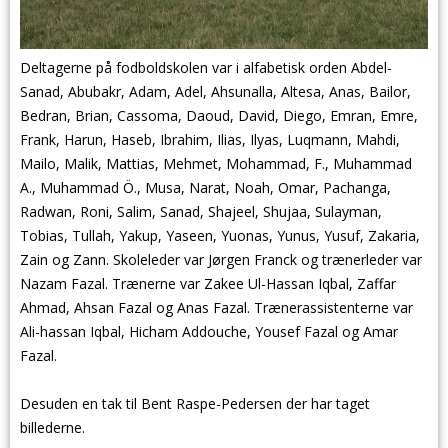
Deltagerne på fodboldskolen var i alfabetisk orden Abdel-
Sanad, Abubakr, Adam, Adel, Ahsunalla, Altesa, Anas, Bailor,
Bedran, Brian, Cassoma, Daoud, David, Diego, Emran, Emre,
Frank, Harun, Haseb, Ibrahim, Ilias, Ilyas, Luqmann, Mahdi,
Mailo, Malik, Mattias, Mehmet, Mohammad, F., Muhammad
A., Muhammad Ö., Musa, Narat, Noah, Omar, Pachanga,
Radwan, Roni, Salim, Sanad, Shajeel, Shujaa, Sulayman,
Tobias, Tullah, Yakup, Yaseen, Yuonas, Yunus, Yusuf, Zakaria,
Zain og Zann. Skoleleder var Jørgen Franck og trænerleder var
Nazam Fazal. Trænerne var Zakee Ul-Hassan Iqbal, Zaffar
Ahmad, Ahsan Fazal og Anas Fazal. Trænerassistenterne var
Ali-hassan Iqbal, Hicham Addouche, Yousef Fazal og Amar
Fazal.
Desuden en tak til Bent Raspe-Pedersen der har taget
billederne.