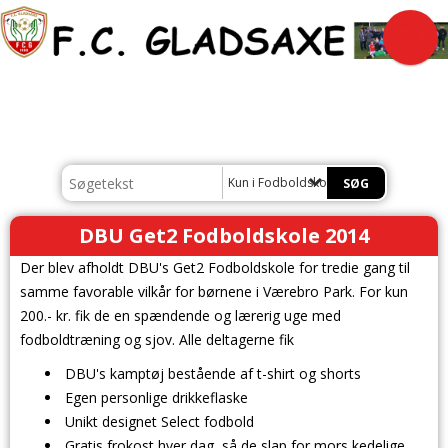
Kun i Fodboldskole
DBU Get2 Fodboldskole 2014
Der blev afholdt DBU's Get2 Fodboldskole for tredie gang til
samme favorable vilkår for børnene i Værebro Park. For kun
200.- kr. fik de en spændende og lærerig uge med
fodboldtræning og sjov. Alle deltagerne fik
DBU's kamptøj bestående af t-shirt og shorts
Egen personlige drikkeflaske
Unikt designet Select fodbold
Gratis frokost hver dag, så de slap for mors kedelige