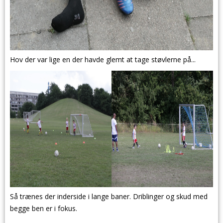
Hov der var lige en der havde glemt at tage støvlerne på...
Så trænes der inderside i lange baner. Driblinger og skud med
begge ben er i fokus.