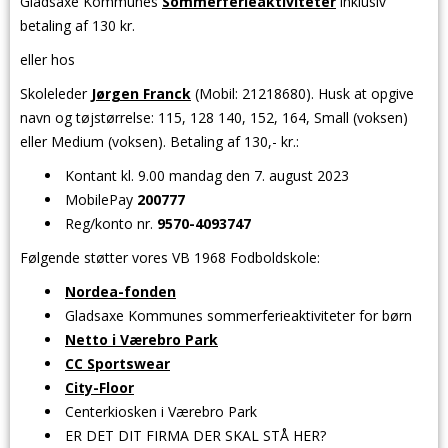
Gladsaxe Kommunes
Sommerferieaktiviteter
inklusiv
betaling af 130 kr.
eller hos
Skoleleder
Jørgen Franck
(Mobil: 21218680). Husk at opgive
navn og tøjstørrelse: 115, 128 140, 152, 164, Small (voksen)
eller Medium (voksen). Betaling af 130,- kr.:
Kontant kl. 9.00 mandag den
7. august
2023
MobilePay
200777
Reg/konto nr.
9570-4093747
Følgende støtter vores VB 1968 Fodboldskole
:
Nordea-fonden
Gladsaxe Kommunes sommerferieaktiviteter for børn
Netto i Værebro Park
CC Sportswear
City-Floor
Centerkiosken i Værebro Park
ER DET DIT FIRMA DER SKAL STÅ HER?