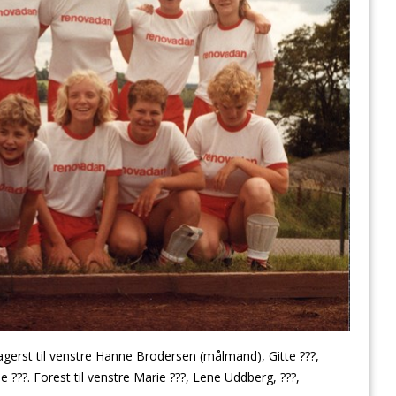
gerst til venstre Hanne Brodersen (målmand), Gitte ???,
 ???. Forest til venstre Marie ???, Lene Uddberg, ???,