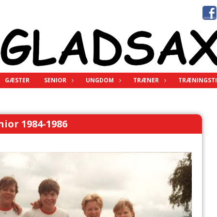
GÆSTER
SENIOR
UNGDOM
TRÆNER
TRÆNINGSTI
ior 1984-1986