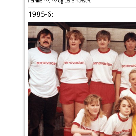
Pernille ???, ??? og Lene Hansen.
1985-6: