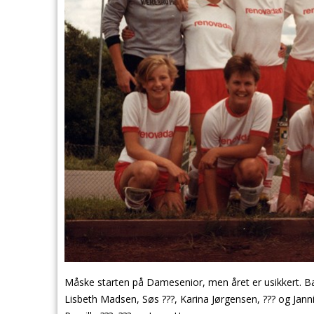
Måske starten på Damesenior, men året er usikkert. Ba
Lisbeth Madsen, Søs ???, Karina Jørgensen, ??? og Jannie