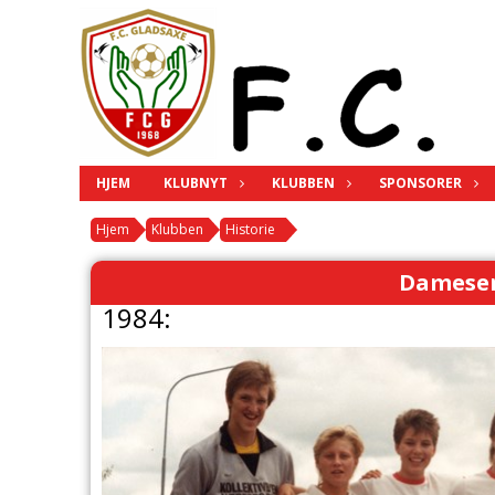
HJEM
KLUBNYT
KLUBBEN
SPONSORER
Hjem
Klubben
Historie
Damesen
1984: