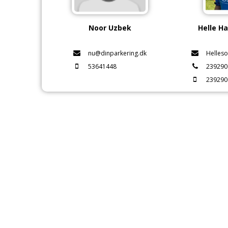
Noor Uzbek
Helle H
nu@dinparkering.dk
Helles
53641448
239290
239290