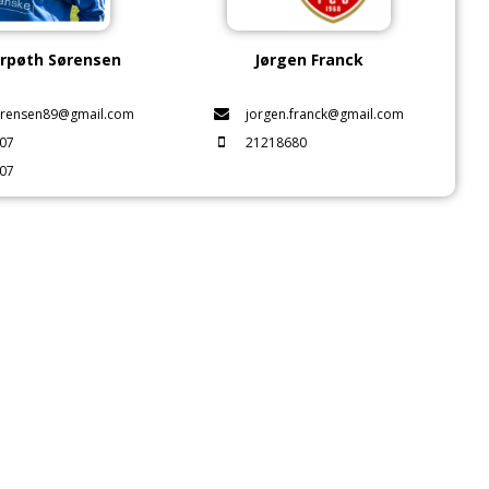
arpøth Sørensen
Jørgen Franck
orensen89@gmail.com
jorgen.franck@gmail.com
07
21218680
07