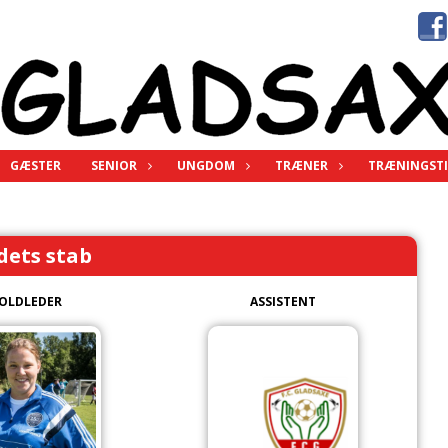
GÆSTER
SENIOR
UNGDOM
TRÆNER
TRÆNINGSTI
dets stab
OLDLEDER
ASSISTENT