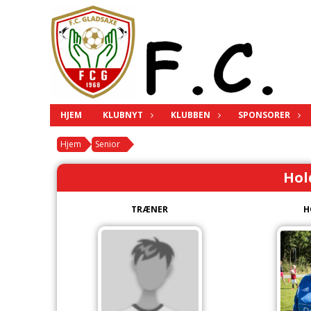
HJEM
KLUBNYT
KLUBBEN
SPONSORER
Hjem
Senior
Hol
TRÆNER
H