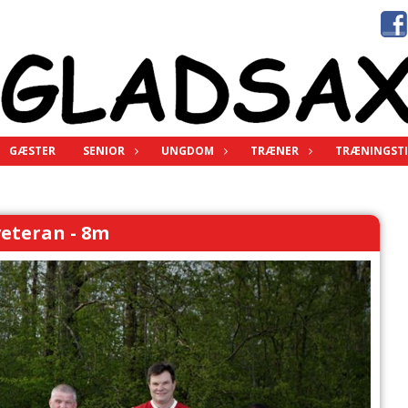
GÆSTER
SENIOR
UNGDOM
TRÆNER
TRÆNINGSTI
eteran - 8m