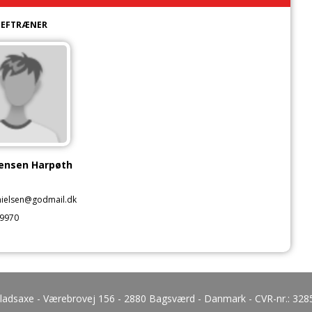
HEFTRÆNER
rensen Harpøth
nielsen@godmail.dk
9970
Gladsaxe - Værebrovej 156 - 2880 Bagsværd - Danmark - CVR-nr.:
328