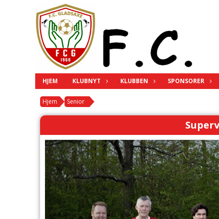
HJEM
KLUBNYT
KLUBBEN
SPONSORER
Hjem
Senior
Superv