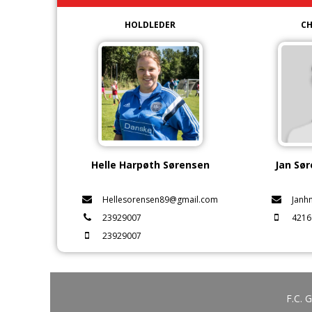
HOLDLEDER
C
Helle Harpøth Sørensen
Jan Sø
Hellesorensen89@gmail.com
Janh
23929007
4216
23929007
F.C. 