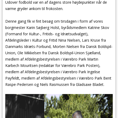
Udover fodbold var en af dagens store højdepunkter når de
varme gryder ankom til frokosten.
Denne gang fik vi fint besøg om tirsdagen i form af vores
borgmester Karin Søjberg Holst, byrådsmedlem Katrine Skov
(Formand for Kultur-, Fritids- og Idrætsudvalget),
Afdelingsleder i Kultur og Fritid Nina Nielsen, Lars Kruse fra
Danmarks Idræts-Forbund, Morten Nielsen fra Dansk Boldspil-
Union, Ole Mikkelsen fra Dansk Boldspil-Union Sjælland,
medlem af Afdelingsbestyrelsen i Værebro Park Martin
Karbech Mouritsen (redaktør for Værebro Park Posten),
medlem af Afdelingsbestyrelsen i Værebro Park Ingelise
Payfeldt, medlem af Afdelingsbestyrelsen i Værebro Park Bent
Raspe-Pedersen og Niels Rasmussen fra Gladsaxe Bladet.