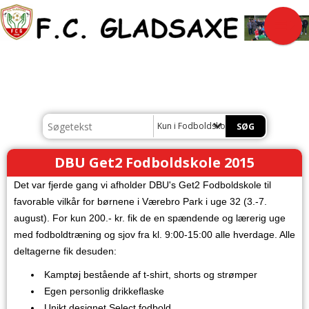
Kun i Fodboldskole
DBU Get2 Fodboldskole 2015
Det var fjerde gang vi afholder DBU's Get2 Fodboldskole til
favorable vilkår for børnene i Værebro Park i uge 32 (3.-7.
august). For kun 200.- kr. fik de en spændende og lærerig uge
med fodboldtræning og sjov fra kl. 9:00-15:00 alle hverdage. Alle
deltagerne fik desuden:
Kamptøj bestående af t-shirt, shorts og strømper
Egen personlig drikkeflaske
Unikt designet Select fodbold