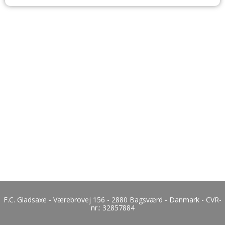
F.C. Gladsaxe - Værebrovej 156 - 2880 Bagsværd - Danmark - CVR-
nr.:
32857884