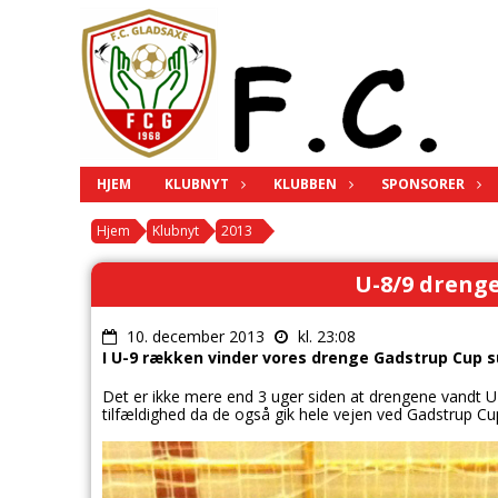
HJEM
KLUBNYT
KLUBBEN
SPONSORER
Hjem
Klubnyt
2013
U-8/9 drenge
10. december 2013
kl. 23:08
I U-9 rækken vinder vores drenge Gadstrup Cup 
Det er ikke mere end 3 uger siden at drengene vandt U-
tilfældighed da de også gik hele vejen ved Gadstrup C