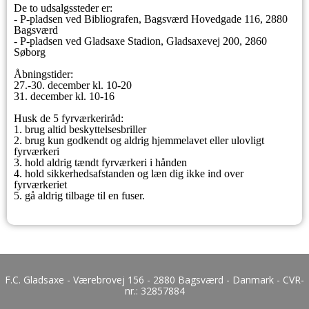
De to udsalgssteder er:
- P-pladsen ved Bibliografen, Bagsværd Hovedgade 116, 2880
Bagsværd
- P-pladsen ved Gladsaxe Stadion, Gladsaxevej 200, 2860
Søborg
Åbningstider:
27.-30. december kl. 10-20
31. december kl. 10-16
Husk de 5 fyrværkeriråd:
1. brug altid beskyttelsesbriller
2. brug kun godkendt og aldrig hjemmelavet eller ulovligt
fyrværkeri
3. hold aldrig tændt fyrværkeri i hånden
4. hold sikkerhedsafstanden og læn dig ikke ind over
fyrværkeriet
5. gå aldrig tilbage til en fuser.
F.C. Gladsaxe - Værebrovej 156 - 2880 Bagsværd - Danmark - CVR-
nr.:
32857884