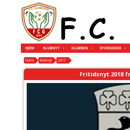
HJEM
KLUBNYT
KLUBBEN
SPONSORER
Hjem
Klubnyt
2017
Fritidsnyt 2018