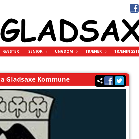
GÆSTER
SENIOR
UNGDOM
TRÆNER
TRÆNINGSTI
 fra Gladsaxe Kommune