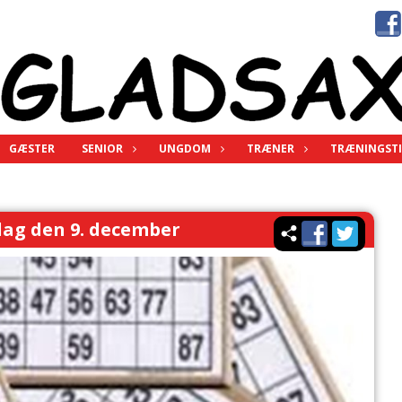
GÆSTER
SENIOR
UNGDOM
TRÆNER
TRÆNINGSTI
dag den 9. december