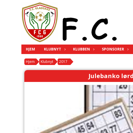
HJEM
KLUBNYT
KLUBBEN
SPONSORER
Hjem
Klubnyt
2017
Julebanko lør