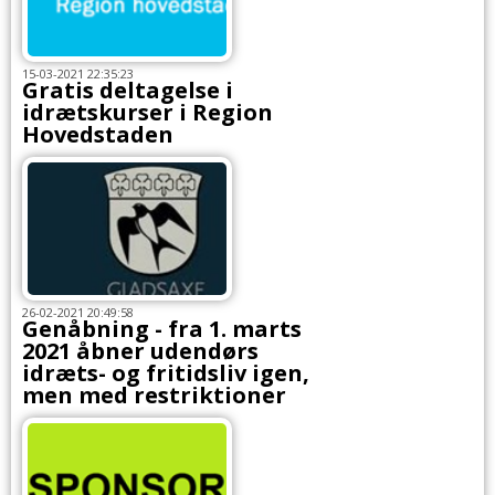
15-03-2021 22:35:23
Gratis deltagelse i
idrætskurser i Region
Hovedstaden
26-02-2021 20:49:58
Genåbning - fra 1. marts
2021 åbner udendørs
idræts- og fritidsliv igen,
men med restriktioner